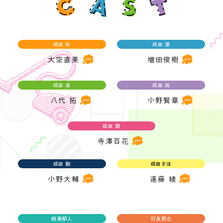
成田 糸
成田 源
大空直美
増田俊樹
成田 洛
成田 柊
八代 拓
小野賢章
成田 類
寺澤百花
成田 勲
成田さほ
小野大輔
遠藤 綾
相楽郁人
行友朋之