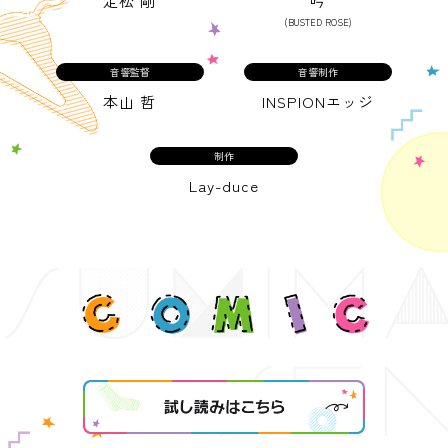
定松 剛
吟
(BUSTED ROSE)
音響監督
音響制作
本山 哲
INSPIONエッジ
制作
Lay-duce