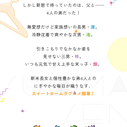
しかし新居で待っていたのは、父と──
4人の弟だった！
無愛想だけど家族想いの長男・
源
。
冷静沈着で爽やかな次男・
洛
。
引きこもりでなかなか姿を
見せない三男・
柊
。
いつも元気で甘え上手な末っ子・
類
。
新米長女と個性豊かな弟4人との
にぎやかな毎日が織りなす、
スイートホームラブコメ開幕！