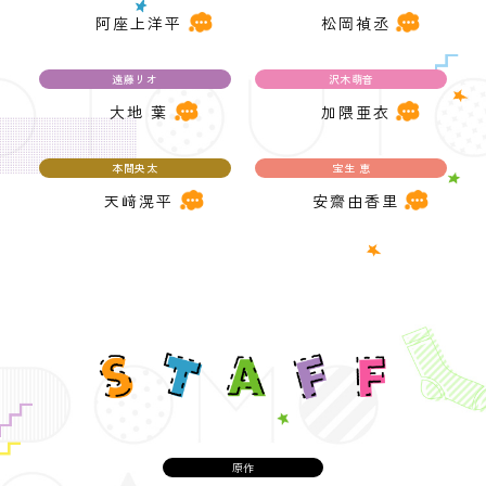
阿座上洋平
松岡禎丞
遠藤リオ
沢木萌音
大地 葉
加隈亜衣
本間央太
宝生 恵
天﨑滉平
安齋由香里
原作