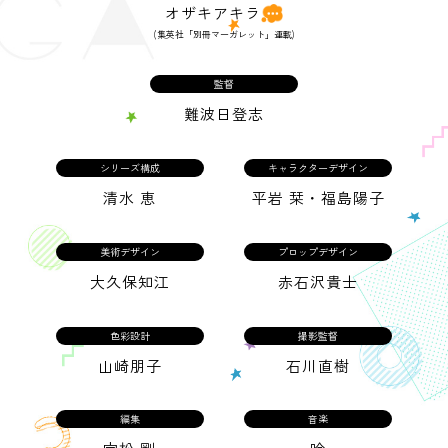
オザキアキラ
(集英社「別冊マーガレット」連載)
監督
難波日登志
シリーズ構成
キャラクターデザイン
清水 恵
平岩 栞・福島陽子
美術デザイン
プロップデザイン
大久保知江
赤石沢貴士
色彩設計
撮影監督
山崎朋子
石川直樹
編集
音楽