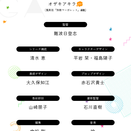
オザキアキラ
(集英社「別冊マーガレット」連載)
監督
難波日登志
シリーズ構成
キャラクターデザイン
清水 恵
平岩 栞・福島陽子
美術デザイン
プロップデザイン
大久保知江
赤石沢貴士
色彩設計
撮影監督
山崎朋子
石川直樹
編集
音楽