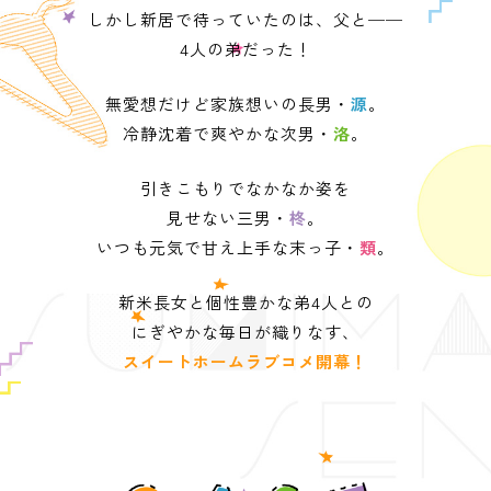
しかし新居で待っていたのは、父と──
4人の弟だった！
無愛想だけど家族想いの長男・
源
。
冷静沈着で爽やかな次男・
洛
。
引きこもりでなかなか姿を
見せない三男・
柊
。
いつも元気で甘え上手な末っ子・
類
。
新米長女と個性豊かな弟4人との
にぎやかな毎日が織りなす、
スイートホームラブコメ開幕！