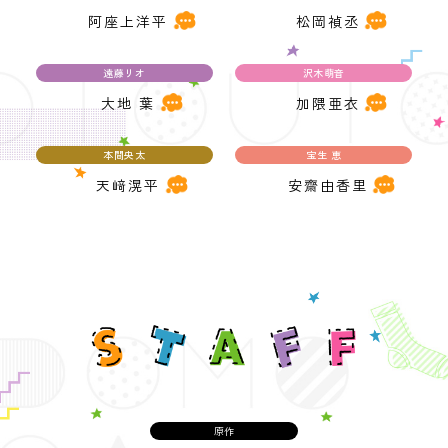
阿座上洋平
松岡禎丞
遠藤リオ
沢木萌音
大地 葉
加隈亜衣
本間央太
宝生 恵
天﨑滉平
安齋由香里
原作