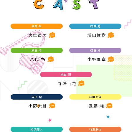
成田 糸
成田 源
大空直美
増田俊樹
成田 洛
成田 柊
八代 拓
小野賢章
成田 類
寺澤百花
成田 勲
成田さほ
小野大輔
遠藤 綾
相楽郁人
行友朋之