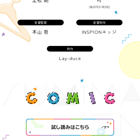
定松 剛
吟
(BUSTED ROSE)
音響監督
音響制作
本山 哲
INSPIONエッジ
制作
Lay-duce